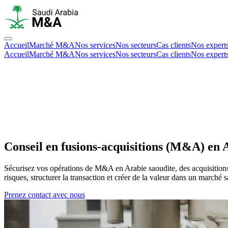
Accueil
Marché M&A
Nos services
Nos secteurs
Cas clients
Nos expert
Accueil
Marché M&A
Nos services
Nos secteurs
Cas clients
Nos expert
Conseil en fusions-acquisitions (M&A) en 
Sécurisez vos opérations de M&A en Arabie saoudite, des acquisitions au
risques, structurer la transaction et créer de la valeur dans un marché
Prenez contact avec nous